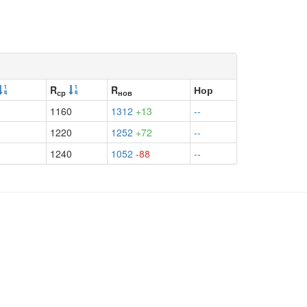
R
R
Нор
ср
нов
1160
1312
+13
--
1220
1252
+72
--
1240
1052
-88
--