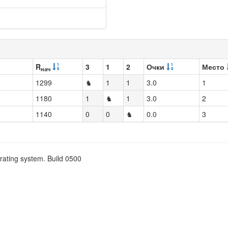
R
3
1
2
Очки
Место
нач
1299
♞
1
1
3.0
1
1180
1
♞
1
3.0
2
1140
0
0
♞
0.0
3
rating system. Build 0500