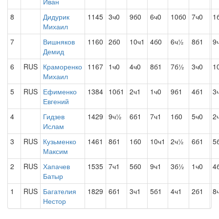
Иван
8
Дидурик
1145
3ч0
9б0
6ч0
10б0
7ч0
1
Михаил
7
Вишняков
1160
2б0
10ч1
4б0
6ч½
8б1
9
Демид
6
RUS
Краморенко
1167
1ч0
4ч0
8б1
7б½
3ч0
1
Михаил
5
RUS
Ефименко
1384
10б1
2ч1
1ч0
9б1
4б1
3
Евгений
4
Гидзев
1429
9ч½
6б1
7ч1
1б0
5ч0
2
Ислам
3
RUS
Кузьменко
1461
8б1
1б0
10ч1
2ч½
6б1
5
Максим
2
RUS
Хапачев
1535
7ч1
5б0
9ч1
3б½
1ч0
4
Батыр
1
RUS
Багателия
1829
6б1
3ч1
5б1
4ч1
2б1
8
Нестор