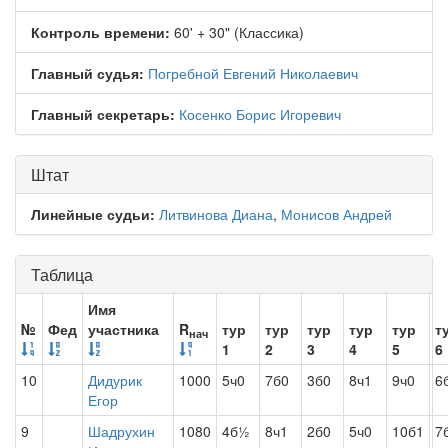
Контроль времени:
60' + 30" (Классика)
Главный судья:
Погребной Евгений Николаевич
Главный секретарь:
Косенко Борис Игоревич
Штат
Линейные судьи:
Литвинова Диана
,
Монисов Андрей
Таблица
Имя
№
Фед
участника
R
тур
тур
тур
тур
тур
т
нач
1
2
3
4
5
6
10
Дидурик
1000
5ч0
7б0
3б0
8ч1
9ч0
6
Егор
9
Шадрухин
1080
4б½
8ч1
2б0
5ч0
10б1
7