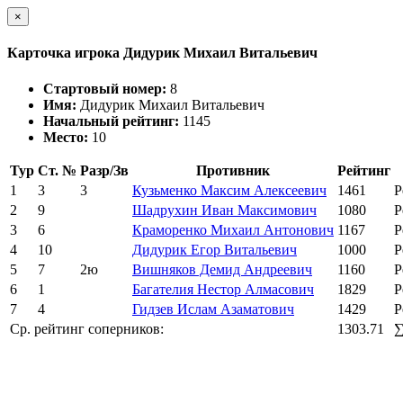
×
Карточка игрока Дидурик Михаил Витальевич
Стартовый номер:
8
Имя:
Дидурик Михаил Витальевич
Начальный рейтинг:
1145
Место:
10
Тур
Ст. №
Разр/Зв
Противник
Рейтинг
1
3
3
Кузьменко Максим Алексеевич
1461
Р
2
9
Шадрухин Иван Максимович
1080
Р
3
6
Краморенко Михаил Антонович
1167
Р
4
10
Дидурик Егор Витальевич
1000
Р
5
7
2ю
Вишняков Демид Андреевич
1160
Р
6
1
Багателия Нестор Алмасович
1829
Р
7
4
Гидзев Ислам Азаматович
1429
Р
Ср. рейтинг соперников:
1303.71