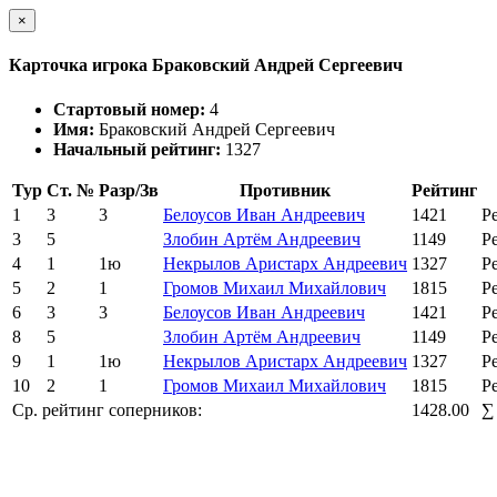
×
Карточка игрока Браковский Андрей Сергеевич
Стартовый номер:
4
Имя:
Браковский Андрей Сергеевич
Начальный рейтинг:
1327
Тур
Ст. №
Разр/Зв
Противник
Рейтинг
1
3
3
Белоусов Иван Андреевич
1421
Р
3
5
Злобин Артём Андреевич
1149
Р
4
1
1ю
Некрылов Аристарх Андреевич
1327
Р
5
2
1
Громов Михаил Михайлович
1815
Р
6
3
3
Белоусов Иван Андреевич
1421
Р
8
5
Злобин Артём Андреевич
1149
Р
9
1
1ю
Некрылов Аристарх Андреевич
1327
Р
10
2
1
Громов Михаил Михайлович
1815
Р
Ср. рейтинг соперников:
1428.00
∑