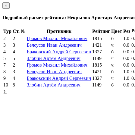
×
Подробный расчет рейтинга: Некрылов Аристарх Андрееви
Р
Тур
Ст. №
Противник
Рейтинг
Цвет
Рез
2
2
Громов Михаил Михайлович
1815
б
1.0
0
3
3
Белоусов Иван Андреевич
1421
ч
0.0
0
4
4
Браковский Андрей Сергеевич
1327
б
0.0
0
5
5
Злобин Артём Андреевич
1149
ч
0.0
0
7
2
Громов Михаил Михайлович
1815
ч
0.0
0
8
3
Белоусов Иван Андреевич
1421
б
1.0
0
9
4
Браковский Андрей Сергеевич
1327
ч
1.0
0
10
5
Злобин Артём Андреевич
1149
б
0.0
0
∑