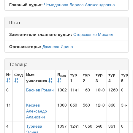
Главный судья:
Чемоданова Лариса Александровна
Штат
Заместители главного судьи:
Стороженко Михаил
Организаторы:
Джиоева Ирина
Таблица
№
Фед
Имя
R
тур
тур
тур
тур
тур
нач
участника
1
2
3
4
5
6
Басиев Роман
1062
11ч1
1б0
10ч0
12б0
0
11
Кесаев
1000
6б0
5б0
12ч0
8б0
3ч-
Александр
Аланович
4
Туриева
1097
12ч1
10б0
5ч0
3б1
0
Элина