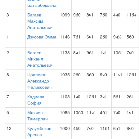
Батырбековна
3
Багаев
1099
9б0
8ч1
7б0
4ч0
11б+
Максим
Анатольевич
1
Дзусова Эмма
1146
7б1
6ч1
2б0
9ч½
5б0
2
Багаев
1133
8ч1
9б1
1ч1
10б1
7ч0
Михаил
Анатольевич
8
Цоппоев
1035
2б0
3б0
9ч0
11ч1
12б1
Александр
Феликсович
7
Кадиева
1103
1ч0
12б1
3ч1
5б1
2б1
София
5
Макиев
1085
10б0
11ч1
4б1
7ч0
1ч1
Тамерлан
12
Кулумбеков
1000
4б0
7ч0
11б1
6ч1
8ч0
Арслан