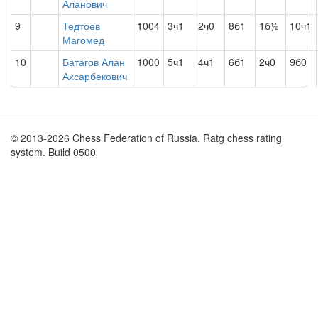
Аланович
9
Тедтоев
1004
3ч1
2ч0
8б1
1б½
10ч1
Магомед
10
Батагов Алан
1000
5ч1
4ч1
6б1
2ч0
9б0
Ахсарбекович
© 2013-2026 Chess Federation of Russia. Ratg chess rating
system. Build 0500