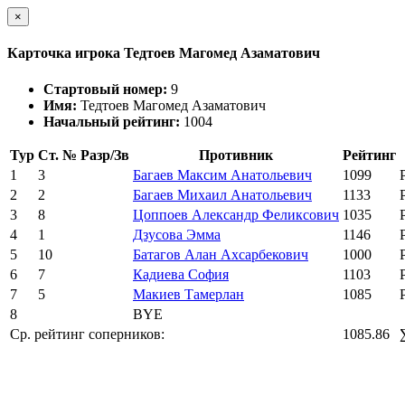
×
Карточка игрока Тедтоев Магомед Азаматович
Стартовый номер:
9
Имя:
Тедтоев Магомед Азаматович
Начальный рейтинг:
1004
Тур
Ст. №
Разр/Зв
Противник
Рейтинг
1
3
Багаев Максим Анатольевич
1099
2
2
Багаев Михаил Анатольевич
1133
3
8
Цоппоев Александр Феликсович
1035
4
1
Дзусова Эмма
1146
5
10
Батагов Алан Ахсарбекович
1000
6
7
Кадиева София
1103
7
5
Макиев Тамерлан
1085
8
BYE
Ср. рейтинг соперников:
1085.86