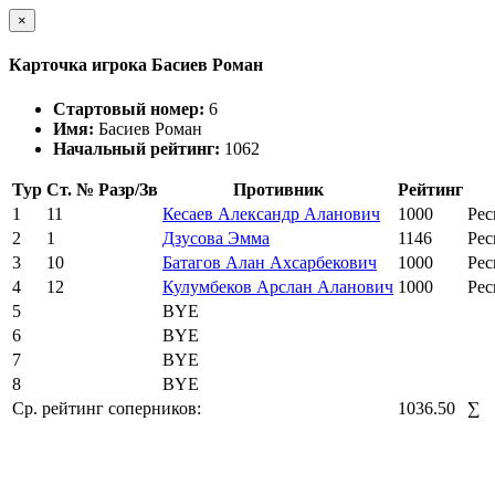
×
Карточка игрока Басиев Роман
Стартовый номер:
6
Имя:
Басиев Роман
Начальный рейтинг:
1062
Тур
Ст. №
Разр/Зв
Противник
Рейтинг
1
11
Кесаев Александр Аланович
1000
Рес
2
1
Дзусова Эмма
1146
Рес
3
10
Батагов Алан Ахсарбекович
1000
Рес
4
12
Кулумбеков Арслан Аланович
1000
Рес
5
BYE
6
BYE
7
BYE
8
BYE
Ср. рейтинг соперников:
1036.50
∑