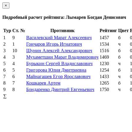
×
Подробный расчет рейтинга: Лымарев Богдан Денисович
Тур
Ст. №
Противник
Рейтинг
Цвет
1
9
Василевский Марат Алексеевич
1457
б
0
2
1
Гончаров Игорь Игнатович
1534
ч
0
3
10
Шунин Алексей Александрович
1516
б
0
4
3
Мухаметшин Марат Владимирович
1469
б
0
5
4
Бурыкин Сергей Владиславович
1230
ч
1
6
5
Григорова Юлия Дмитриевна
1254
б
1
7
6
Майнагашев Егор Ярославович
1433
ч
0
8
7
Кошкарев Артем
1265
б
1
9
8
Бондаренко Дмитрий Евгеньевич
1750
ч
0
∑