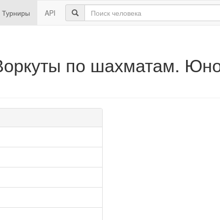
Турниры
API
Воркуты по шахматам. Юно