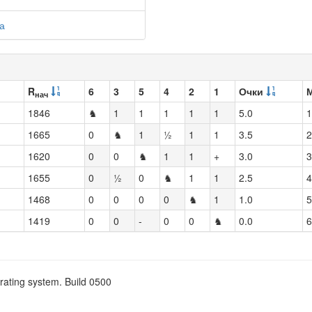
а
R
6
3
5
4
2
1
Очки
нач
1846
♞
1
1
1
1
1
5.0
1
1665
0
♞
1
½
1
1
3.5
2
1620
0
0
♞
1
1
+
3.0
3
1655
0
½
0
♞
1
1
2.5
4
1468
0
0
0
0
♞
1
1.0
5
1419
0
0
-
0
0
♞
0.0
6
rating system. Build 0500