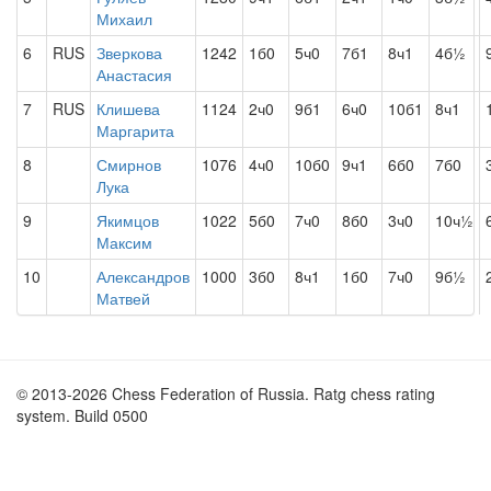
Михаил
6
RUS
Зверкова
1242
1б0
5ч0
7б1
8ч1
4б½
Анастасия
7
RUS
Клишева
1124
2ч0
9б1
6ч0
10б1
8ч1
Маргарита
8
Смирнов
1076
4ч0
10б0
9ч1
6б0
7б0
Лука
9
Якимцов
1022
5б0
7ч0
8б0
3ч0
10ч½
Максим
10
Александров
1000
3б0
8ч1
1б0
7ч0
9б½
Матвей
© 2013-2026 Chess Federation of Russia. Ratg chess rating
system. Build 0500