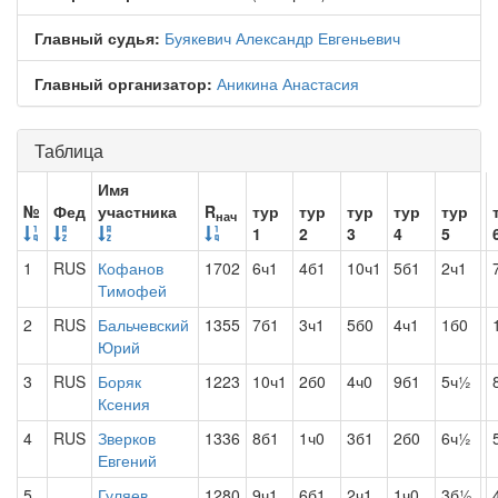
Главный судья:
Буякевич Александр Евгеньевич
Главный организатор:
Аникина Анастасия
Таблица
Имя
№
Фед
участника
R
тур
тур
тур
тур
тур
нач
1
2
3
4
5
1
RUS
Кофанов
1702
6ч1
4б1
10ч1
5б1
2ч1
Тимофей
2
RUS
Бальчевский
1355
7б1
3ч1
5б0
4ч1
1б0
Юрий
3
RUS
Боряк
1223
10ч1
2б0
4ч0
9б1
5ч½
Ксения
4
RUS
Зверков
1336
8б1
1ч0
3б1
2б0
6ч½
Евгений
5
Гуляев
1280
9ч1
6б1
2ч1
1ч0
3б½