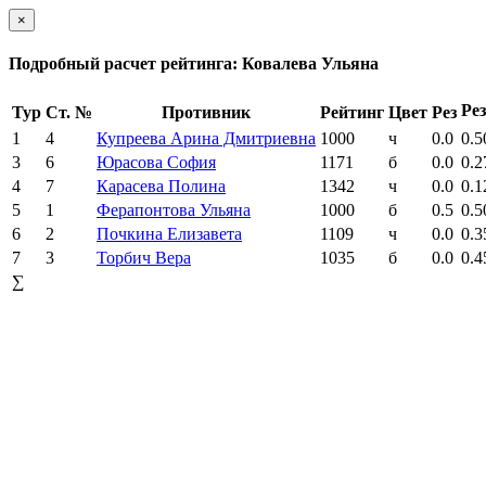
×
Подробный расчет рейтинга: Ковалева Ульяна
Рез
Тур
Ст. №
Противник
Рейтинг
Цвет
Рез
1
4
Купреева Арина Дмитриевна
1000
ч
0.0
0.5
3
6
Юрасова София
1171
б
0.0
0.2
4
7
Карасева Полина
1342
ч
0.0
0.1
5
1
Ферапонтова Ульяна
1000
б
0.5
0.5
6
2
Почкина Елизавета
1109
ч
0.0
0.3
7
3
Торбич Вера
1035
б
0.0
0.4
∑