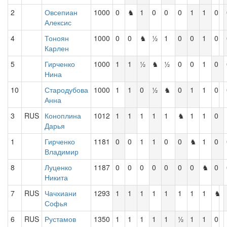
2
Овсепиан
1000
0
♞
1
0
0
0
1
1
0
Алексис
4
Тоноян
1000
0
0
♞
½
1
0
0
1
0
Карлен
5
Гирченко
1000
1
1
½
♞
½
0
0
1
0
Нина
10
Стародубова
1000
1
1
0
½
♞
0
1
1
0
Анна
3
RUS
Коноплина
1012
1
1
1
1
1
♞
1
1
0
Дарья
1
Гирченко
1181
0
0
1
1
0
0
♞
1
0
Владимир
8
Луценко
1187
0
0
0
0
0
0
0
♞
0
Никита
7
RUS
Чачхиани
1293
1
1
1
1
1
1
1
1
♞
Софья
6
RUS
Рустамов
1350
1
1
1
1
1
½
1
1
0