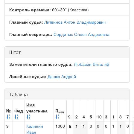
Контроль времени:
60'+30'' (Классика)
Главный судья:
Литвинов Антон Владимирович
Главный секретарь:
Сердитых Олеся Андреевна
Штат
Заместители главного судьи:
Любавин Виталий
Линейные судьи:
Дашко Андрей
Таблица
Имя
№
Фед
участника
R
нач
9
2
4
5
10
3
1
8
7
9
Калинин
1000
♞
1
1
0
0
0
1
1
0
Иван