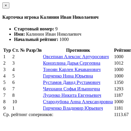
×
Карточка игрока Калинин Иван Николаевич
Стартовый номер:
9
Имя:
Калинин Иван Николаевич
Начальный рейтинг:
1000
Тур
Ст. №
Разр/Зв
Противник
Рейтин
1
2
Овсепиан Алексис Артуросович
1000
2
3
Коноплина Дарья Сергеевна
1012
3
4
Тоноян Карлен Качаванович
1000
4
5
Гирченко Нина Юрьевна
1000
5
6
Рустамов Давид Рустамович
1350
6
7
Чачхиани Софья Ильинична
1293
7
8
Луценко Никита Евгеньевич
1187
8
10
Стародубова Анна Александровна
1000
9
1
Гирченко Владимир Юрьевич
1181
Ср. рейтинг соперников:
1113.67