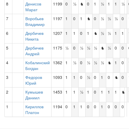
8
Денисов
1199
0
½
♞
0
1
½
1
1
½
Марат
7
Воробьев
1197
1
0
1
♞
0
½
½
½
0
Владимир
6
Дербичев
1207
1
1
0
1
♞
½
½
1
1
Никита
5
Дербичев
1175
½
0
½
½
½
♞
½
0
0
Андрей
4
Кобалинский
1362
1
½
0
½
½
½
♞
1
0
Богдан
3
Федоров
1093
1
1
0
½
0
1
0
♞
0
Юрий
2
Кумышев
1453
1
1
½
1
0
1
1
1
♞
Даниил
1
Кириллов
1194
0
1
1
0
0
1
0
0
0
Платон