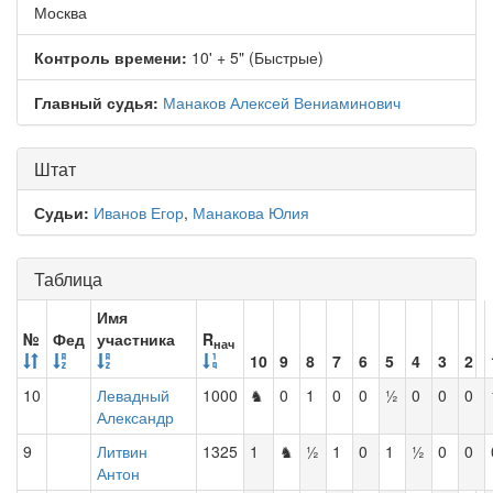
Москва
Контроль времени:
10' + 5" (Быстрые)
Главный судья:
Манаков Алексей Вениаминович
Штат
Судьи:
Иванов Егор
,
Манакова Юлия
Таблица
Имя
№
Фед
участника
R
нач
10
9
8
7
6
5
4
3
2
10
Левадный
1000
♞
0
1
0
0
½
0
0
0
Александр
9
Литвин
1325
1
♞
½
1
0
1
½
0
0
Антон