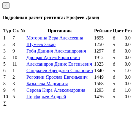
×
Подробный расчет рейтинга: Ерофеев Давид
Тур
Ст. №
Противник
Рейтинг
Цвет
Рез
1
7
Моторина Вера Алексеевна
1695
б
0.0
2
8
Шумеев Захар
1250
ч
0.0
3
9
Гоби Даниил Александрович
1297
б
0.0
4
10
Дрощак Артем Борисович
1912
ч
0.0
5
11
Александров Денис Евгеньевич
1323
б
0.0
6
1
Санджиев Эренджен Сананович
1340
ч
1.0
7
2
Рогожин Ярослав Евгеньевич
1449
б
0.0
8
3
Базылева Маргарита
1568
ч
0.0
9
4
Серова Кира Александровна
1293
б
1.0
10
5
Порфирьев Андрей
1476
ч
0.0
∑