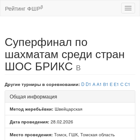
β
Рейтинг ФШР
Toggl
naviga
Суперфинал по
шахматам среди стран
ШОС БРИКС
В
Другие турниры в соревновании:
D
D1
А
А1
В1
Е
Е1
С
С1
Общая информация
Метод жеребьёвки:
Швейцарская
Дата проведения:
28.02.2026
Место проведения:
Томск, ГШК, Томская область