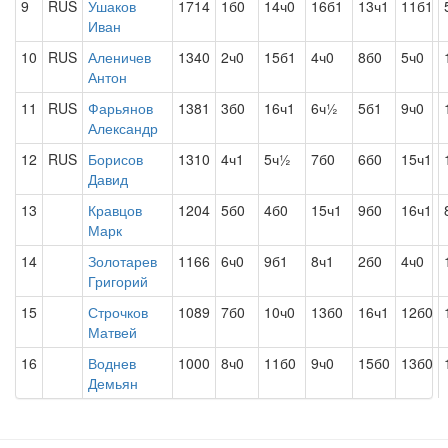
9
RUS
Ушаков
1714
1б0
14ч0
16б1
13ч1
11б1
Иван
10
RUS
Аленичев
1340
2ч0
15б1
4ч0
8б0
5ч0
Антон
11
RUS
Фарьянов
1381
3б0
16ч1
6ч½
5б1
9ч0
Александр
12
RUS
Борисов
1310
4ч1
5ч½
7б0
6б0
15ч1
Давид
13
Кравцов
1204
5б0
4б0
15ч1
9б0
16ч1
Марк
14
Золотарев
1166
6ч0
9б1
8ч1
2б0
4ч0
Григорий
15
Строчков
1089
7б0
10ч0
13б0
16ч1
12б0
Матвей
16
Воднев
1000
8ч0
11б0
9ч0
15б0
13б0
Демьян