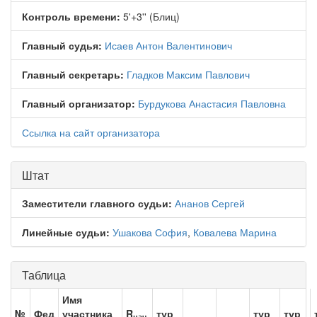
Контроль времени:
5'+3'' (Блиц)
Главный судья:
Исаев Антон Валентинович
Главный секретарь:
Гладков Максим Павлович
Главный организатор:
Бурдукова Анастасия Павловна
Ссылка на сайт организатора
Штат
Заместители главного судьи:
Ананов Сергей
Линейные судьи:
Ушакова София
,
Ковалева Марина
Таблица
Имя
№
Фед
участника
R
тур
тур
тур
нач