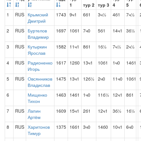
1
тур 2
тур 3
4
5
1
RUS
Крымский
1743
9ч1
6б1
3ч½
4б1
7ч½
Дмитрий
2
RUS
Буртелов
1697
10б1
7ч0
5б1
14ч1
3б½
Владимир
3
RUS
Кутыркин
1582
11ч1
8б1
1б½
7ч½
2ч½
Ярослав
4
RUS
Радионенко
1617
12б0
13ч1
10б1
1ч0
14б1
Игорь
5
RUS
Овсянников
1475
13ч1
12б½
2ч0
11ч0
10б1
Владислав
6
Мищенко
1463
14б1
1ч0
11б½
12ч1
8б1
Тихон
7
RUS
Лапин
1609
15ч1
2б1
12ч1
3б½
1б½
Артём
8
RUS
Харитонов
1375
16б1
3ч0
14б0
10ч1
6ч0
Тимур