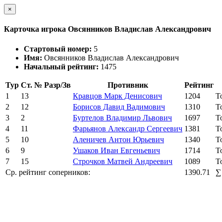
×
Карточка игрока Овсянников Владислав Александрович
Стартовый номер:
5
Имя:
Овсянников Владислав Александрович
Начальный рейтинг:
1475
Тур
Ст. №
Разр/Зв
Противник
Рейтинг
1
13
Кравцов Марк Денисович
1204
Т
2
12
Борисов Давид Вадимович
1310
Т
3
2
Буртелов Владимир Львович
1697
Т
4
11
Фарьянов Александр Сергеевич
1381
Т
5
10
Аленичев Антон Юрьевич
1340
Т
6
9
Ушаков Иван Евгеньевич
1714
Т
7
15
Строчков Матвей Андреевич
1089
Т
Ср. рейтинг соперников:
1390.71
∑