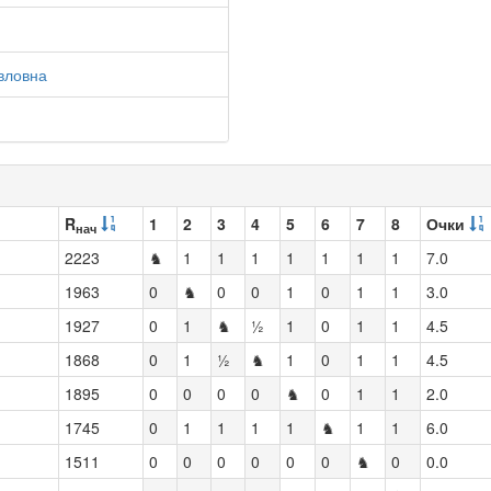
вловна
R
1
2
3
4
5
6
7
8
Очки
нач
2223
♞
1
1
1
1
1
1
1
7.0
1963
0
♞
0
0
1
0
1
1
3.0
1927
0
1
♞
½
1
0
1
1
4.5
1868
0
1
½
♞
1
0
1
1
4.5
1895
0
0
0
0
♞
0
1
1
2.0
1745
0
1
1
1
1
♞
1
1
6.0
1511
0
0
0
0
0
0
♞
0
0.0