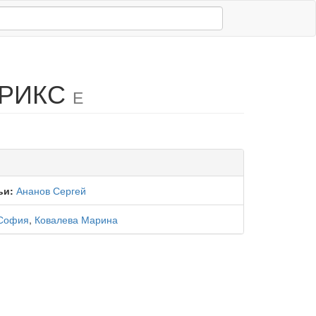
 БРИКС
Е
ьи:
Ананов Сергей
 София
,
Ковалева Марина