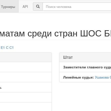
Турниры
API
хматам среди стран ШОС
Е1
С
С1
Штат
Заместители главного суд
Линейные судьи:
Ушакова
ь