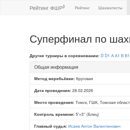
β
Рейтинг ФШР
Рейтинг
Шахматисты
Суперфинал по ша
Другие турниры в соревновании:
D
D1
А
А1
В
В1
Общая информация
Метод жеребьёвки:
Круговая
Дата проведения:
28.02.2026
Место проведения:
Томск, ГШК, Томская област
Контроль времени:
5'+3'' (Блиц)
Главный судья:
Исаев Антон Валентинович