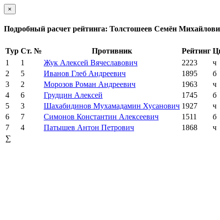
×
Подробный расчет рейтинга: Толстошеев Семён Михайлов
Тур
Ст. №
Противник
Рейтинг
Ц
1
1
Жук Алексей Вячеславович
2223
ч
2
5
Иванов Глеб Андреевич
1895
б
3
2
Морозов Роман Андреевич
1963
ч
4
6
Грудцин Алексей
1745
б
5
3
Шахабидинов Мухамадамин Хусанович
1927
ч
6
7
Симонов Константин Алексеевич
1511
б
7
4
Патышев Антон Петрович
1868
ч
∑