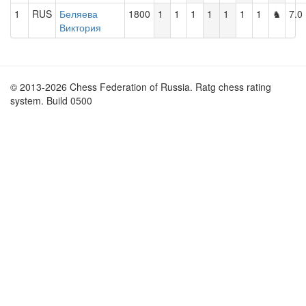
1
RUS
Беляева
1800
1
1
1
1
1
1
1
♞
7.0
Виктория
© 2013-2026 Chess Federation of Russia. Ratg chess rating
system. Build 0500