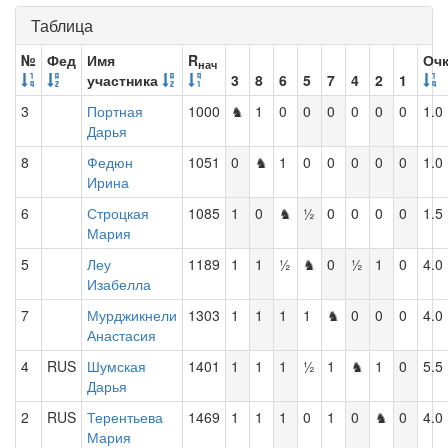
Таблица
№
Фед
Имя
R
Оч
нач
участника
3
8
6
5
7
4
2
1
3
Портная
1000
♞
1
0
0
0
0
0
0
1.0
Дарья
8
Федюн
1051
0
♞
1
0
0
0
0
0
1.0
Ирина
6
Строцкая
1085
1
0
♞
½
0
0
0
0
1.5
Мария
5
Леу
1189
1
1
½
♞
0
½
1
0
4.0
Изабелла
7
Мурджикнели
1303
1
1
1
1
♞
0
0
0
4.0
Анастасия
4
RUS
Шумская
1401
1
1
1
½
1
♞
1
0
5.5
Дарья
2
RUS
Терентьева
1469
1
1
1
0
1
0
♞
0
4.0
Мария