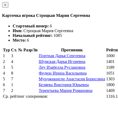
×
Карточка игрока Строцкая Мария Сергеевна
Стартовый номер:
6
Имя:
Строцкая Мария Сергеевна
Начальный рейтинг:
1085
Место:
6
Тур
Ст. №
Разр/Зв
Противник
Рейти
1
3
Портная Дарья Сергеевна
1000
2
4
Шумская Дарья Игоревна
1401
3
5
Леу Изабелла Руслановна
1189
4
8
Федюн Ирина Васильевна
1051
5
7
Мурджикнели Анастасия Борисовна
1303
6
1
Беляева Виктория Юрьевна
1800
7
2
Терентьева Мария Романовна
1469
Ср. рейтинг соперников:
1316.1