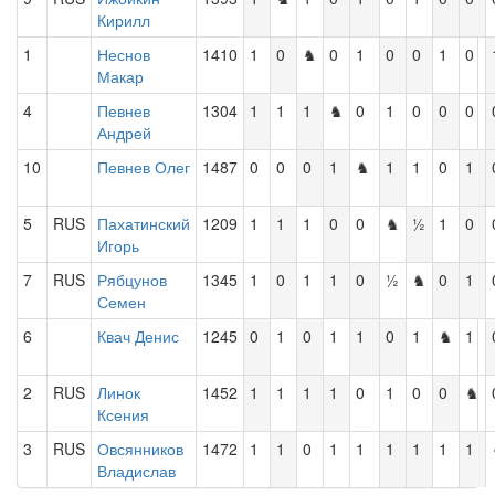
Кирилл
1
Неснов
1410
1
0
♞
0
1
0
0
1
0
Макар
4
Певнев
1304
1
1
1
♞
0
1
0
0
0
Андрей
10
Певнев Олег
1487
0
0
0
1
♞
1
1
0
1
5
RUS
Пахатинский
1209
1
1
1
0
0
♞
½
1
0
Игорь
7
RUS
Рябцунов
1345
1
0
1
1
0
½
♞
0
1
Семен
6
Квач Денис
1245
0
1
0
1
1
0
1
♞
1
2
RUS
Линок
1452
1
1
1
1
0
1
0
0
♞
Ксения
3
RUS
Овсянников
1472
1
1
0
1
1
1
1
1
1
Владислав