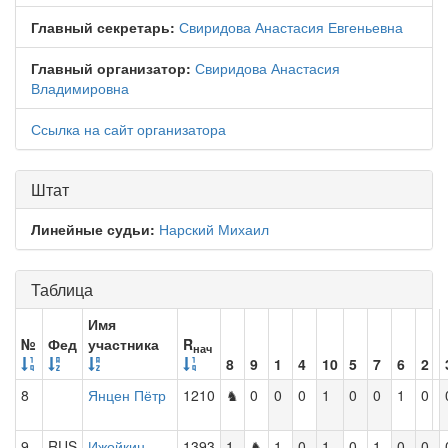
Главный секретарь:
Свиридова Анастасия Евгеньевна
Главный организатор:
Свиридова Анастасия
Владимировна
Ссылка на сайт организатора
Штат
Линейные судьи:
Нарский Михаил
Таблица
Имя
№
Фед
участника
R
нач
8
9
1
4
10
5
7
6
2
8
Янцен Пётр
1210
♞
0
0
0
1
0
0
1
0
9
RUS
Ижойкин
1393
1
♞
1
0
1
0
1
0
0