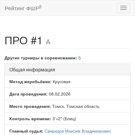
β
Рейтинг ФШР
Toggl
naviga
ПРО #1
А
Другие турниры в соревновании:
Б
Общая информация
Метод жеребьёвки:
Круговая
Дата проведения:
08.02.2026
Место проведения:
Томск, Томская область
Контроль времени:
3'+2" (Блиц)
Главный судья:
Свиридов Максим Владимирович