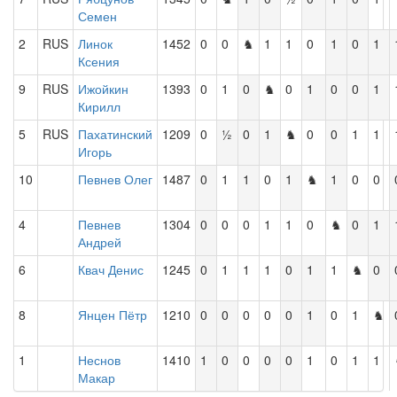
Семен
2
RUS
Линок
1452
0
0
♞
1
1
0
1
0
1
Ксения
9
RUS
Ижойкин
1393
0
1
0
♞
0
1
0
0
1
Кирилл
5
RUS
Пахатинский
1209
0
½
0
1
♞
0
0
1
1
Игорь
10
Певнев Олег
1487
0
1
1
0
1
♞
1
0
0
4
Певнев
1304
0
0
0
1
1
0
♞
0
1
Андрей
6
Квач Денис
1245
0
1
1
1
0
1
1
♞
0
8
Янцен Пётр
1210
0
0
0
0
0
1
0
1
♞
1
Неснов
1410
1
0
0
0
0
1
0
1
1
Макар