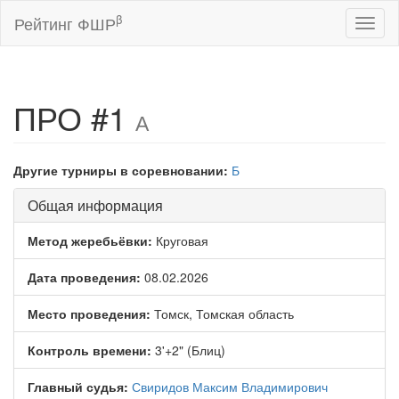
β
Рейтинг ФШР
Toggl
naviga
ПРО #1
А
Другие турниры в соревновании:
Б
Общая информация
Метод жеребьёвки:
Круговая
Дата проведения:
08.02.2026
Место проведения:
Томск, Томская область
Контроль времени:
3'+2" (Блиц)
Главный судья:
Свиридов Максим Владимирович