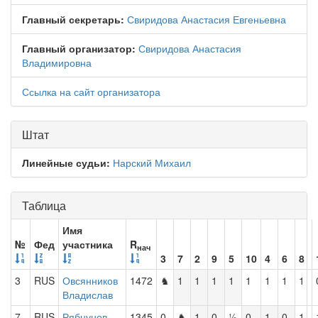
Главный секретарь:
Свиридова Анастасия Евгеньевна
Главный организатор:
Свиридова Анастасия
Владимировна
Ссылка на сайт организатора
Штат
Линейные судьи:
Нарский Михаил
Таблица
Имя
№
Фед
участника
R
нач
3
7
2
9
5
10
4
6
8
3
RUS
Овсянников
1472
♞
1
1
1
1
1
1
1
1
Владислав
7
RUS
Рябцунов
1345
0
♞
1
0
½
0
1
0
1