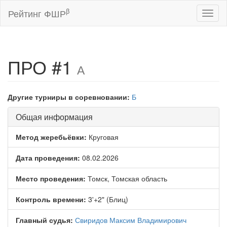
β
Рейтинг ФШР
Toggl
naviga
ПРО #1
А
Другие турниры в соревновании:
Б
Общая информация
Метод жеребьёвки:
Круговая
Дата проведения:
08.02.2026
Место проведения:
Томск, Томская область
Контроль времени:
3'+2" (Блиц)
Главный судья:
Свиридов Максим Владимирович