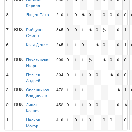
Кирилл
8
Янцен Пётр
1210
1
0
♞
0
1
0
0
0
0
7
RUS
Рябцунов
1345
0
0
1
♞
0
½
1
0
1
Семен
6
Квач Денис
1245
1
1
0
1
♞
0
1
0
1
5
RUS
Пахатинский
1209
0
1
1
½
1
♞
0
0
0
Игорь
4
Певнев
1304
0
1
1
0
0
1
♞
0
0
Андрей
3
RUS
Овсянников
1472
1
1
1
1
1
1
1
♞
1
Владислав
2
RUS
Линок
1452
0
1
1
0
0
1
1
0
♞
Ксения
1
Неснов
1410
1
0
1
0
1
0
0
1
0
Макар