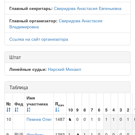
Главный секретарь:
Свиридова Анастасия Евгеньевна
Главный организатор:
Свиридова Анастасия
Владимировна
Ссылка на сайт организатора
Штат
Линейные судьи:
Нарский Михаил
Таблица
Имя
№
Фед
участника
R
нач
10
9
8
7
6
5
4
3
2
10
Певнев Олег
1487
♞
0
0
1
0
1
1
0
1
9
RUS
Ижойкин
1393
1
♞
1
1
0
0
0
0
0