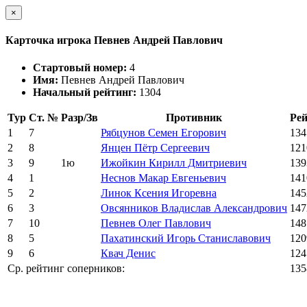
×
Карточка игрока Певнев Андрей Павлович
Стартовый номер:
4
Имя:
Певнев Андрей Павлович
Начальный рейтинг:
1304
Тур
Ст. №
Разр/Зв
Противник
Ре
1
7
Рябцунов Семен Егорович
134
2
8
Янцен Пётр Сергеевич
121
3
9
1ю
Ижойкин Кирилл Дмитриевич
139
4
1
Неснов Макар Евгеньевич
141
5
2
Линок Ксения Игоревна
145
6
3
Овсянников Владислав Александрович
147
7
10
Певнев Олег Павлович
148
8
5
Пахатинский Игорь Станиславович
120
9
6
Квач Денис
124
Ср. рейтинг соперников:
135