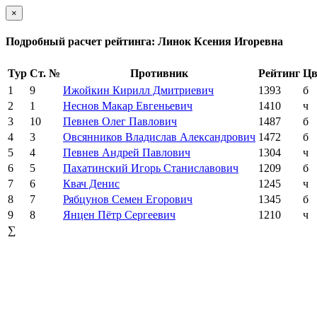
×
Подробный расчет рейтинга: Линок Ксения Игоревна
Тур
Ст. №
Противник
Рейтинг
Цв
1
9
Ижойкин Кирилл Дмитриевич
1393
б
2
1
Неснов Макар Евгеньевич
1410
ч
3
10
Певнев Олег Павлович
1487
б
4
3
Овсянников Владислав Александрович
1472
б
5
4
Певнев Андрей Павлович
1304
ч
6
5
Пахатинский Игорь Станиславович
1209
б
7
6
Квач Денис
1245
ч
8
7
Рябцунов Семен Егорович
1345
б
9
8
Янцен Пётр Сергеевич
1210
ч
∑