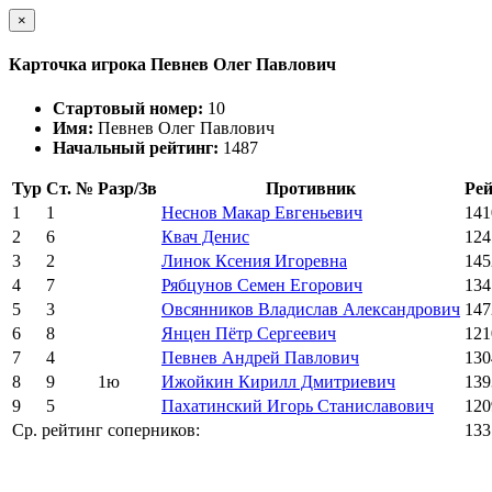
×
Карточка игрока Певнев Олег Павлович
Стартовый номер:
10
Имя:
Певнев Олег Павлович
Начальный рейтинг:
1487
Тур
Ст. №
Разр/Зв
Противник
Ре
1
1
Неснов Макар Евгеньевич
141
2
6
Квач Денис
124
3
2
Линок Ксения Игоревна
145
4
7
Рябцунов Семен Егорович
134
5
3
Овсянников Владислав Александрович
147
6
8
Янцен Пётр Сергеевич
121
7
4
Певнев Андрей Павлович
130
8
9
1ю
Ижойкин Кирилл Дмитриевич
139
9
5
Пахатинский Игорь Станиславович
120
Ср. рейтинг соперников:
133