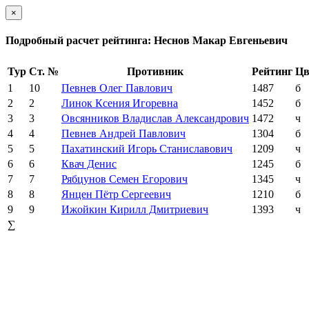
×
Подробный расчет рейтинга: Неснов Макар Евгеньевич
Тур
Ст. №
Противник
Рейтинг
Цв
1
10
Певнев Олег Павлович
1487
б
2
2
Линок Ксения Игоревна
1452
б
3
3
Овсянников Владислав Александрович
1472
ч
4
4
Певнев Андрей Павлович
1304
б
5
5
Пахатинский Игорь Станиславович
1209
ч
6
6
Квач Денис
1245
б
7
7
Рябцунов Семен Егорович
1345
ч
8
8
Янцен Пётр Сергеевич
1210
б
9
9
Ижойкин Кирилл Дмитриевич
1393
ч
∑