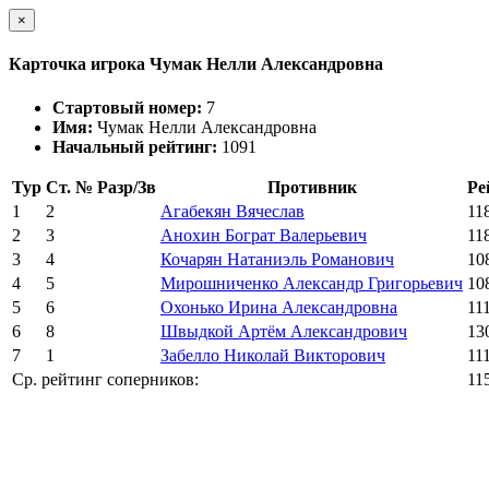
×
Карточка игрока Чумак Нелли Александровна
Стартовый номер:
7
Имя:
Чумак Нелли Александровна
Начальный рейтинг:
1091
Тур
Ст. №
Разр/Зв
Противник
Ре
1
2
Агабекян Вячеслав
11
2
3
Анохин Бограт Валерьевич
11
3
4
Кочарян Натаниэль Романович
10
4
5
Мирошниченко Александр Григорьевич
10
5
6
Охонько Ирина Александровна
11
6
8
Швыдкой Артём Александрович
13
7
1
Забелло Николай Викторович
11
Ср. рейтинг соперников:
11