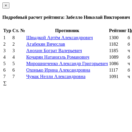
×
Подробный расчет рейтинга: Забелло Николай Викторович
Тур
Ст. №
Противник
Рейтинг
Ц
1
8
Швыдкой Артём Александрович
1300
б
2
2
Агабекян Вячеслав
1182
б
3
3
Анохин Бограт Валерьевич
1185
ч
4
4
Кочарян Натаниэль Романович
1089
б
5
5
Мирошниченко Александр Григорьевич
1086
ч
6
6
Охонько Ирина Александровна
1117
б
7
7
Чумак Нелли Александровна
1091
ч
∑