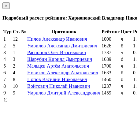
×
Подробный расчет рейтинга: Харионовский Владимир Ник
Тур
Ст. №
Противник
Рейтинг
Цвет
Р
1
12
Нилов Александр Иванович
1000
ч
1
2
5
Умрилов Александр Дмитриевич
1626
б
1
3
1
Распопов Олег Изосимович
1737
ч
0
4
3
Шарубин Кирилл Дмитриевич
1689
б
1
5
2
Мальцев Артём Анатольевич
1700
ч
1
6
4
Новиков Александр Анатольевич
1633
б
0
7
8
Попов Василий Николаевич
1460
б
1
8
10
Войтович Николай Иванович
1237
ч
1
9
9
Умрилов Дмитрий Александрович
1459
ч
0
∑