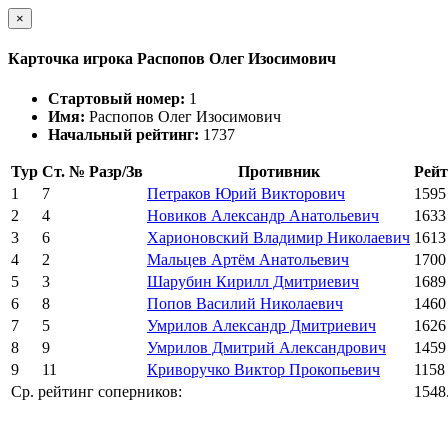
×
Карточка игрока Распопов Олег Изосимович
Стартовый номер:
1
Имя:
Распопов Олег Изосимович
Начальный рейтинг:
1737
Тур
Ст. №
Разр/Зв
Противник
Рейт
1
7
Петраков Юрий Викторович
1595
2
4
Новиков Александр Анатольевич
1633
3
6
Харионовский Владимир Николаевич
1613
4
2
Мальцев Артём Анатольевич
1700
5
3
Шарубин Кирилл Дмитриевич
1689
6
8
Попов Василий Николаевич
1460
7
5
Умрилов Александр Дмитриевич
1626
8
9
Умрилов Дмитрий Александрович
1459
9
11
Криворучко Виктор Прокопьевич
1158
Ср. рейтинг соперников:
1548