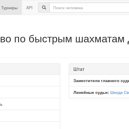
Турниры
API
ово по быстрым шахматам 
Штат
Заместители главного суд
Линейные судьи:
Шкода Св
ть