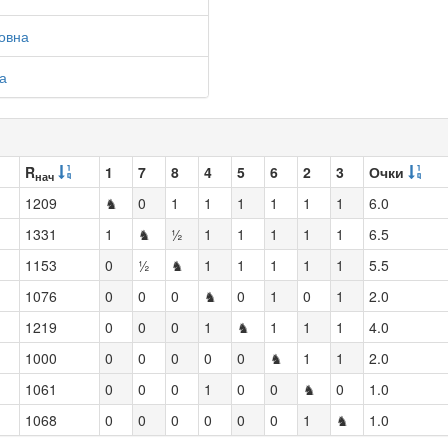
овна
а
R
1
7
8
4
5
6
2
3
Очки
нач
1209
♞
0
1
1
1
1
1
1
6.0
1331
1
♞
½
1
1
1
1
1
6.5
1153
0
½
♞
1
1
1
1
1
5.5
1076
0
0
0
♞
0
1
0
1
2.0
1219
0
0
0
1
♞
1
1
1
4.0
1000
0
0
0
0
0
♞
1
1
2.0
1061
0
0
0
1
0
0
♞
0
1.0
1068
0
0
0
0
0
0
1
♞
1.0