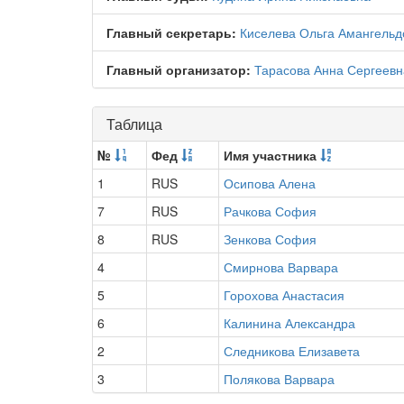
Главный секретарь:
Киселева Ольга Амангельд
Главный организатор:
Тарасова Анна Сергеевн
Таблица
№
Фед
Имя участника
1
RUS
Осипова Алена
7
RUS
Рачкова София
8
RUS
Зенкова София
4
Смирнова Варвара
5
Горохова Анастасия
6
Калинина Александра
2
Следникова Елизавета
3
Полякова Варвара