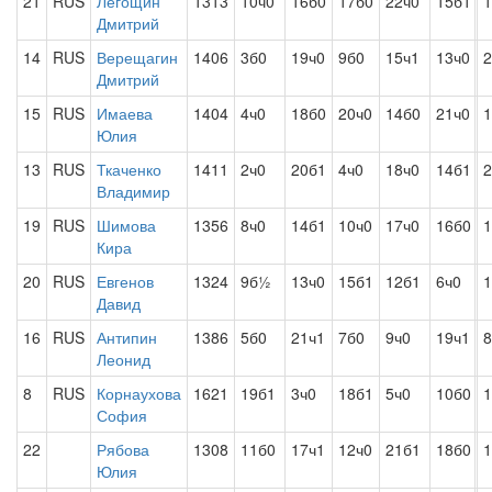
21
RUS
Легощин
1313
10ч0
16б0
17б0
22ч0
15б1
1
Дмитрий
14
RUS
Верещагин
1406
3б0
19ч0
9б0
15ч1
13ч0
2
Дмитрий
15
RUS
Имаева
1404
4ч0
18б0
20ч0
14б0
21ч0
1
Юлия
13
RUS
Ткаченко
1411
2ч0
20б1
4ч0
18ч0
14б1
2
Владимир
19
RUS
Шимова
1356
8ч0
14б1
10ч0
17ч0
16б0
1
Кира
20
RUS
Евгенов
1324
9б½
13ч0
15б1
12б1
6ч0
1
Давид
16
RUS
Антипин
1386
5б0
21ч1
7б0
9ч0
19ч1
8
Леонид
8
RUS
Корнаухова
1621
19б1
3ч0
18б1
5ч0
10б0
1
София
22
Рябова
1308
11б0
17ч1
12ч0
21б1
18б0
1
Юлия