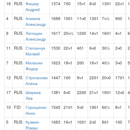
18
RUS
Фишер
1374
7б0
15ч1
8ч0
13б1
22ч1
1
Андрей
4
RUS
Алимов
1688
15б1
11ч0
13б1
7ч½
9б0
1
Александр
9
RUS
Легощин
1617
20ч½
12б0
14ч1
16б1
4ч1
6
Александр
11
RUS
Степанчук
1530
22ч1
4б1
6ч0
3б½
2ч0
2
Матвей
7
RUS
Милехин
1623
18ч1
2б0
16ч1
4б½
3ч0
Федор
12
RUS
Строганова
1447
1б0
9ч1
22б1
20ч0
17б1
1
Алёна
17
RUS
Ширяев
1381
6ч0
22б0
21ч1
19б1
12ч0
4
Лев
10
FID
Горощенко
1545
21б1
5ч0
19б1
6б½
8ч1
1
Анна
5
RUS
Кузмин
1683
16ч1
10б1
2ч0
8б1
1б0
Роман