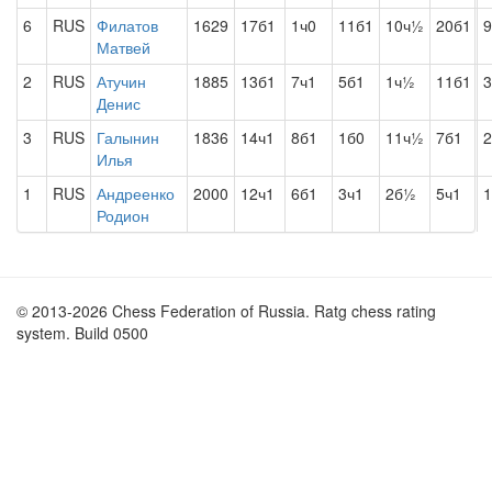
6
RUS
Филатов
1629
17б1
1ч0
11б1
10ч½
20б1
9
Матвей
2
RUS
Атучин
1885
13б1
7ч1
5б1
1ч½
11б1
3
Денис
3
RUS
Галынин
1836
14ч1
8б1
1б0
11ч½
7б1
2
Илья
1
RUS
Андреенко
2000
12ч1
6б1
3ч1
2б½
5ч1
1
Родион
© 2013-2026 Chess Federation of Russia. Ratg chess rating
system. Build 0500