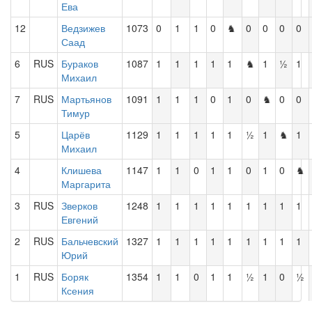
Ева
12
Ведзижев
1073
0
1
1
0
♞
0
0
0
0
Саад
6
RUS
Бураков
1087
1
1
1
1
1
♞
1
½
1
Михаил
7
RUS
Мартьянов
1091
1
1
1
0
1
0
♞
0
0
Тимур
5
Царёв
1129
1
1
1
1
1
½
1
♞
1
Михаил
4
Клишева
1147
1
1
0
1
1
0
1
0
♞
Маргарита
3
RUS
Зверков
1248
1
1
1
1
1
1
1
1
1
Евгений
2
RUS
Бальчевский
1327
1
1
1
1
1
1
1
1
1
Юрий
1
RUS
Боряк
1354
1
1
0
1
1
½
1
0
½
Ксения