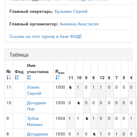
Главный секретарь:
Булыкин Сергей
Главный организатор:
Аникина Анастасия
Ссылка на этот турнир в базе ФИДЕ
Таблица
Имя
№
Фед
участника
R
нач
11
10
9
8
12
6
7
5
4
11
Хомяк
1000
♞
1
0
1
1
0
0
0
0
Сергей
10
Догадаев
1000
0
♞
0
0
0
0
0
0
0
Лев
9
Зубов
1004
1
1
♞
1
0
0
0
0
1
Михаил
8
Догадаева
1030
0
1
0
♞
1
0
1
0
0