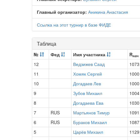
Главный организатор:
Аникина Анастасия
Ссылка на этот турнир в базе ФИДЕ
Таблица
№
Фед
Имя участника
R
нач
12
Ведзижев Саад
1073
11
Хомяк Сергей
1000
10
Догадаев Лев
1000
9
Зубов Михаил
1004
8
Догадаева Ева
1030
7
RUS
Мартьянов Тимур
1091
6
RUS
Бураков Михаил
1087
5
Царёв Михаил
1129