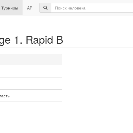
Турниры
API
ge 1. Rapid B
ласть