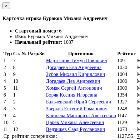
×
Карточка игрока Бураков Михаил Андреевич
Стартовый номер:
6
Имя:
Бураков Михаил Андреевич
Начальный рейтинг:
1087
Тур
Ст. №
Разр/Зв
Противник
Рейтинг
1
7
Мартьянов Тимур Павлович
1091
М
2
8
Догадаева Ева Андреевна
1030
М
3
9
Зубов Михаил Кириллович
1004
М
4
10
Догадаев Лев Андреевич
1000
М
5
11
Хомяк Сергей Антонович
1000
М
6
1
Боряк Ксения Игоревна
1354
М
7
2
Бальчевский Юрий Сергеевич
1327
М
8
3
Зверков Евгений Романович
1248
М
9
4
Клишева Маргарита Алексеевна
1147
М
10
5
Царёв Михаил Алексеевич
1129
М
11
12
Ведзижев Саад Русланович
1073
М
Ср. рейтинг соперников:
1127.55