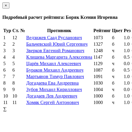
×
Подробный расчет рейтинга: Боряк Ксения Игоревна
Тур
Ст. №
Противник
Рейтинг
Цвет
Рез
1
12
Ведзижев Саад Русланович
1073
б
1.0
2
2
Бальчевский Юрий Сергеевич
1327
б
1.0
3
3
Зверков Евгений Романович
1248
ч
1.0
4
4
Клишева Маргарита Алексеевна
1147
б
0.5
5
5
Царёв Михаил Алексеевич
1129
ч
0.0
6
6
Бураков Михаил Андреевич
1087
б
0.5
7
7
Мартьянов Тимур Павлович
1091
ч
1.0
8
8
Догадаева Ева Андреевна
1030
б
1.0
9
9
Зубов Михаил Кириллович
1004
ч
0.0
10
10
Догадаев Лев Андреевич
1000
б
1.0
11
11
Хомяк Сергей Антонович
1000
ч
1.0
∑