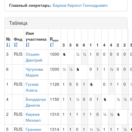
Главный секретарь:
Барков Кирилл Геннадьевич
Таблица
Имя
№
Фед
участника
R
нач
3
3
6
6
1
1
4
4
2
2
3
RUS
Оськин
1000
♞
½
½
1
0
0
0
0
0
Дмитрий
6
Чугунова
1000
½
½
♞
0
1
1
½
0
0
Мария
1
RUS
Гусева
1126
1
0
0
1
♞
0
1
1
0
Алиса
4
Бондарчук
1150
1
1
½
0
0
1
♞
½
½
Данила
2
RUS
Киреев
1310
1
1
1
1
1
0
½
½
♞
Михаил
5
RUS
Гранкин
1314
1
1
0
1
½
½
1
1
1
½