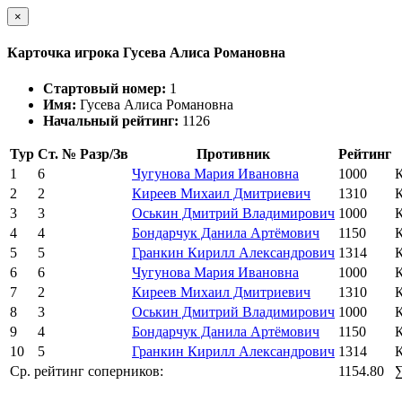
×
Карточка игрока Гусева Алиса Романовна
Стартовый номер:
1
Имя:
Гусева Алиса Романовна
Начальный рейтинг:
1126
Тур
Ст. №
Разр/Зв
Противник
Рейтинг
1
6
Чугунова Мария Ивановна
1000
К
2
2
Киреев Михаил Дмитриевич
1310
К
3
3
Оськин Дмитрий Владимирович
1000
К
4
4
Бондарчук Данила Артёмович
1150
К
5
5
Гранкин Кирилл Александрович
1314
К
6
6
Чугунова Мария Ивановна
1000
К
7
2
Киреев Михаил Дмитриевич
1310
К
8
3
Оськин Дмитрий Владимирович
1000
К
9
4
Бондарчук Данила Артёмович
1150
К
10
5
Гранкин Кирилл Александрович
1314
К
Ср. рейтинг соперников:
1154.80