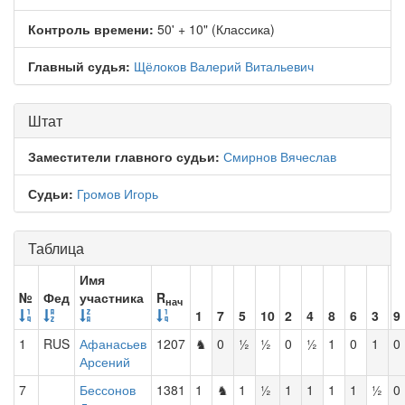
Контроль времени:
50' + 10" (Классика)
Главный судья:
Щёлоков Валерий Витальевич
Штат
Заместители главного судьи:
Смирнов Вячеслав
Судьи:
Громов Игорь
Таблица
Имя
№
Фед
участника
R
нач
1
7
5
10
2
4
8
6
3
9
1
RUS
Афанасьев
1207
♞
0
½
½
0
½
1
0
1
0
Арсений
7
Бессонов
1381
1
♞
1
½
1
1
1
1
½
0