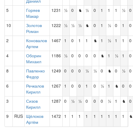
Даниил
5
Горяев
1231
½
0
♞
½
0
1
1
1
½
0
Макар
10
Золотов
1222
½
½
½
♞
0
1
½
0
1
0
Роман
2
Коновалов
1467
1
0
1
1
♞
1
½
1
1
0
Артем
4
Оборин
1186
½
0
0
0
0
♞
1
½
1
0
Михаил
8
Павленко
1249
0
0
0
½
½
0
♞
0
½
0
Федор
6
Речкалов
1267
1
0
0
1
0
½
1
♞
0
0
Кирилл
3
Сизов
1287
0
½
½
0
0
0
½
1
♞
0
Кирилл
9
RUS
Щёлоков
1472
1
1
1
1
1
1
1
1
1
♞
Артём