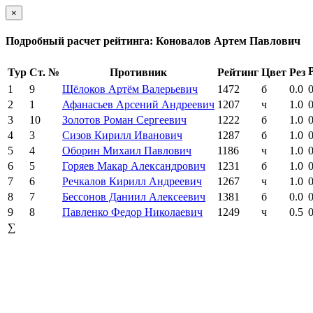
×
Подробный расчет рейтинга: Коновалов Артем Павлович
Тур
Ст. №
Противник
Рейтинг
Цвет
Рез
1
9
Щёлоков Артём Валерьевич
1472
б
0.0
0
2
1
Афанасьев Арсений Андреевич
1207
ч
1.0
0
3
10
Золотов Роман Сергеевич
1222
б
1.0
0
4
3
Сизов Кирилл Иванович
1287
б
1.0
0
5
4
Оборин Михаил Павлович
1186
ч
1.0
0
6
5
Горяев Макар Александрович
1231
б
1.0
0
7
6
Речкалов Кирилл Андреевич
1267
ч
1.0
0
8
7
Бессонов Даниил Алексеевич
1381
б
0.0
0
9
8
Павленко Федор Николаевич
1249
ч
0.5
0
∑