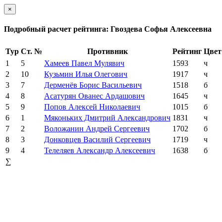
×
Подробный расчет рейтинга: Гвоздева Софья Алексеевна
Тур
Ст. №
Противник
Рейтинг
Цвет
1
5
Хамеев Павел Мулявич
1593
ч
2
10
Кузьмин Илья Олегович
1917
ч
3
7
Дерменёв Борис Васильевич
1518
б
4
8
Асатурян Ованес Ардашович
1645
ч
5
9
Попов Алексей Николаевич
1015
б
6
1
Мяконьких Дмитрий Александрович
1831
ч
7
2
Воложанин Андрей Сергеевич
1702
б
8
3
Донковцев Василий Сергеевич
1719
ч
9
4
Телеляев Александр Алексеевич
1638
б
∑