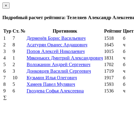
×
Подробный расчет рейтинга: Телеляев Александр Алексеев
Тур
Ст. №
Противник
Рейтинг
Цвет
1
7
Дерменёв Борис Васильевич
1518
б
2
8
Асатурян Ованес Ардашович
1645
ч
3
9
Попов Алексей Николаевич
1015
б
4
1
Мяконьких Дмитрий Александрович
1831
ч
5
2
Воложанин Андрей Сергеевич
1702
б
6
3
Донковцев Василий Сергеевич
1719
ч
7
10
Кузьмин Илья Олегович
1917
б
8
5
Хамеев Павел Мулявич
1593
б
9
6
Гвоздева Софья Алексеевна
1536
ч
∑