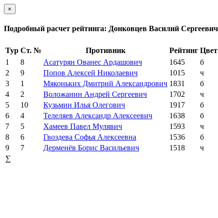
×
Подробный расчет рейтинга: Донковцев Василий Сергеевич
Тур
Ст. №
Противник
Рейтинг
Цвет
1
8
Асатурян Ованес Ардашович
1645
б
2
9
Попов Алексей Николаевич
1015
ч
3
1
Мяконьких Дмитрий Александрович
1831
б
4
2
Воложанин Андрей Сергеевич
1702
ч
5
10
Кузьмин Илья Олегович
1917
б
6
4
Телеляев Александр Алексеевич
1638
б
7
5
Хамеев Павел Мулявич
1593
ч
8
6
Гвоздева Софья Алексеевна
1536
б
9
7
Дерменёв Борис Васильевич
1518
ч
∑