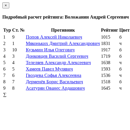
×
Подробный расчет рейтинга: Воложанин Андрей Сергеевич
Тур
Ст. №
Противник
Рейтинг
Цвет
1
9
Попов Алексей Николаевич
1015
б
2
1
Мяконьких Дмитрий Александрович
1831
ч
3
10
Кузьмин Илья Олегович
1917
б
4
3
Донковцев Василий Сергеевич
1719
б
5
4
Телеляев Александр Алексеевич
1638
ч
6
5
Хамеев Павел Мулявич
1593
б
7
6
Гвоздева Софья Алексеевна
1536
ч
8
7
Дерменёв Борис Васильевич
1518
б
9
8
Асатурян Ованес Ардашович
1645
ч
∑