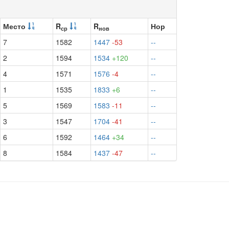
Место
R
R
Нор
ср
нов
7
1582
1447
-53
--
2
1594
1534
+120
--
4
1571
1576
-4
--
1
1535
1833
+6
--
5
1569
1583
-11
--
3
1547
1704
-41
--
6
1592
1464
+34
--
8
1584
1437
-47
--