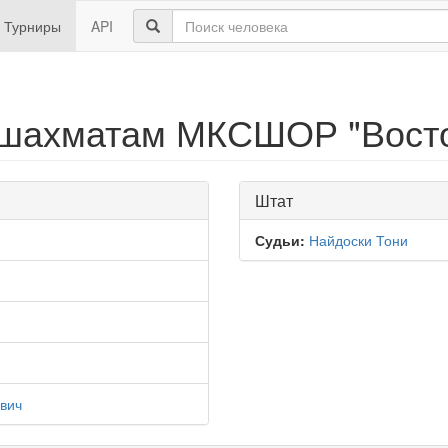
Турниры
API
шахматам МКСШОР "Восток
Штат
Судьи:
Найдоски Тони
вич