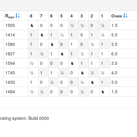
R
8
7
6
5
4
3
2
1
Очки
нач
1500
♞
0
0
0
½
½
0
½
1.5
1414
1
♞
1
½
1
0
1
½
5.0
1580
1
0
♞
0
1
0
½
1
3.5
1827
1
½
1
♞
1
½
1
1
6.0
1594
½
0
0
0
♞
1
1
1
3.5
1745
½
1
1
½
0
♞
½
½
4.0
1430
1
0
½
0
0
½
♞
1
3.0
1484
½
½
0
0
0
½
0
♞
1.5
rating system. Build 0500