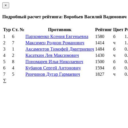
×
Подробный расчет рейтинга: Воробьев Василий Вадимович
Тур
Ст. №
Противник
Рейтинг
Цвет
Р
1
6
Пархоменко Ксения Евгеньевна
1580
б
1
2
7
Максимец Родион Романович
1414
ч
1
3
1
Аксаментов Тимофей Дмитриевич
1484
б
0
4
2
Касаткин Лев Максимович
1430
ч
0
5
8
Пономарев Илья Николаевич
1500
б
0
6
4
Кубанов Сергей Антонович
1594
б
0
7
5
Ринчинов Дугар Гармаевич
1827
ч
0
∑