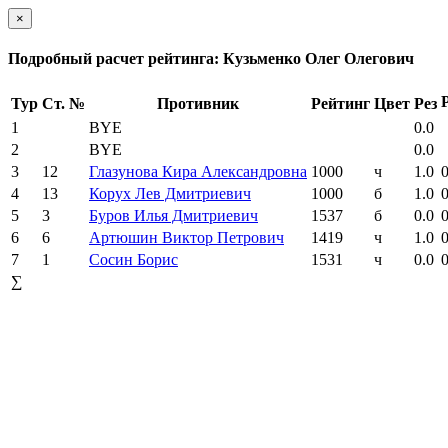
×
Подробный расчет рейтинга: Кузьменко Олег Олегович
Тур
Ст. №
Противник
Рейтинг
Цвет
Рез
1
BYE
0.0
2
BYE
0.0
3
12
Глазунова Кира Александровна
1000
ч
1.0
0
4
13
Корух Лев Дмитриевич
1000
б
1.0
0
5
3
Буров Илья Дмитриевич
1537
б
0.0
0
6
6
Артюшин Виктор Петрович
1419
ч
1.0
0
7
1
Сосин Борис
1531
ч
0.0
0
∑